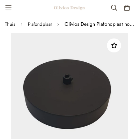
Olivios Design Plafondplaat hout zwart met bajonetsluiting voor makkelijke montage
Thuis
Plafondplaat