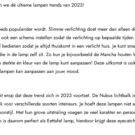
ken we dé ultieme lampen trends van 2023!
teeds populairder wordt. Slimme verlichting doet meer dan alleen de
t ook een schema instellen zodat de verlichting op bepaalde tijden
 bedienen zodat je altijd thuiskomt in een verlicht huis. Je kunt sm
die in de lamp zelf zit. Zo kun je bijvoorbeeld de
Mancha houten 
sterkte én kleur van de lamp kunt aanpassen! Deze uitkomst is o
 de lampen kan aanpassen aan jouw mood.
lijkt erop dat deze trend zich in 2023 voortzet. De
Nubus lichtbalk
is
voor verschillende soorten interieurs. Je hoeft deze lampen niet al
nstijl. Met hun grove uitstraling voegen ze veel karakter en persoo
p is daarom perfect als Eettafel lamp, hierdoor krijgt deze eyecatc