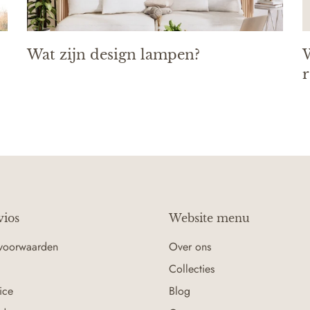
Wat zijn design lampen?
W
r
vios
Website menu
voorwaarden
Over ons
Collecties
ice
Blog