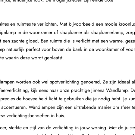
tes en ruimtes te verlichten. Met bijvoorbeeld een mooie kroonluc
ignlamp in de woonkamer of slaapkamer als slaapkamerlamp, zorg je
et een zachte gloed. Een ruimte die is verlicht met een warme, ge
mp
natuurlijk perfect voor boven de bank in de woonkamer of voor 
te waarin deze wordt geplaatst.
mpen worden ook wel spotverlichting genoemd. Ze zijn ideaal als a
erverlichting, kijk eens naar onze prachtige
Jimena Wandlamp
. D
m precies de hoeveelheid licht te gebruiken die je nodig hebt. Je 
 accentueren. Wandlampen zijn een uitstekende manier om sfeer te c
erse verlichtingsbehoeften in huis.
feer, sterkte en stijl van de verlichting in jouw woning. Met de juis