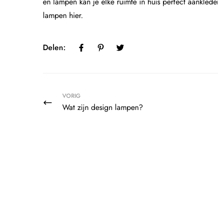
en lampen kan je elke ruimte in huis perfect aanklede
lampen
hier
.
Delen:
VORIG
Wat zijn design lampen?