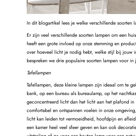
In dit blogartikel lees je welke verschillende soorten 
Er zijn veel verschillende soorten lampen om een huis
heeft een grote invloed op onze stemming en productiv
over hoeveel licht je nodig hebt, welke stijl bij jouw 
bespreken we drie populaire soorten lampen voor in
Tafellampen
Tafellampen
, deze kleine lampen zijn ideaal om te ge
bank, op een bureau als bureaulamp, op het nachtkas
geconcentreerd licht dan het licht aan het plafond i
comfortabel en ontspannen voelen in onze omgeving, z
licht kan leiden tot vermoeidheid, hoofdpijn en aflei
een kamer heel veel sfeer geven en kan ook decoratie 
uitstraling of ga voor een houten lamp voor een natuu