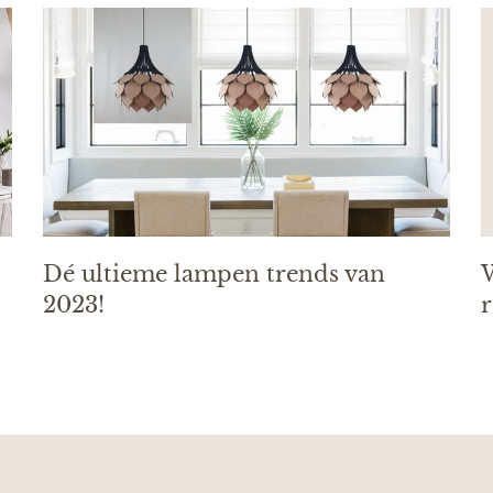
Dé ultieme lampen trends van
W
2023!
r