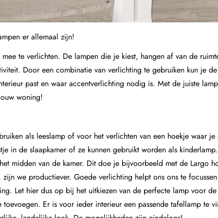
lampen er allemaal zijn!
 mee te verlichten. De lampen die je kiest, hangen af van de ruimte
iteit. Door een combinatie van verlichting te gebruiken kun je de j
interieur past en waar accentverlichting nodig is. Met de juiste lam
 jouw woning!
bruiken als leeslamp of voor het verlichten van een hoekje waar je 
tje in de slaapkamer of ze kunnen gebruikt worden als kinderlamp
n het midden van de kamer. Dit doe je bijvoorbeeld met de
Largo
ho
ijn we productiever. Goede verlichting helpt ons ons te focussen 
ding. Let hier dus op bij het uitkiezen van de perfecte lamp voor d
toevoegen. Er is voor ieder interieur een passende tafellamp te vi
rlijke, landelijke look. De mogelijkheden zijn eindeloos!