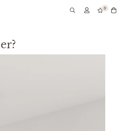
0
er?